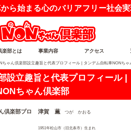
車から始まる心のバリアフリー社会実
倶楽部とは
事業内容
アクセス
ONちゃん倶楽部設立趣旨と代表プロフィール | タンデム自転車NONち
部設立趣旨と代表プロフィール |
NONちゃん倶楽部
津賀 薫
つが かおる
1951年松山市（旧北条市）生まれ