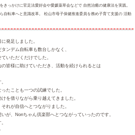
をきっかけに官足法愛好会や愛媛薬草会などで 自然治癒の健康法を実践。
ら自転車へと意識改革。 松山市母子保健推進委員を務め子育て支援の 活動
1日に発足しました。
だタンデム自転車も数台しかなく、
せていただくだけでした。
山の皆様に助けていただき、活動を続けられるとは
す。
なったことも一つの試練でした。
助けを借りながら乗り越えてきました。
、それが自信へとつながりました。
いが、Nonちゃん倶楽部へとつながっていったのです。
す。
？