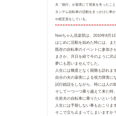
夫「徳行」が薬害にて視覚を失ったこと
タンデム自転車の活動をきっかけに車か
や紙芝居をしている。
Nonちゃん倶楽部は、2010年8月
はじめに活動を始めた時には、ま
既存の自転車のイベントに参加さ
まさか、月日を経て今のように沢
夢にも思いませんでした。
人生には幾度となく困難も訪れま
自分の夫の薬害による視力障害に
試行錯誤をしながら、時には人の
そして一つ一つ乗り越えて来た時
生前夫の自転車に乗りたいという想
人生には予期しない事もおこりま
そこで立ち止まってしまいますか