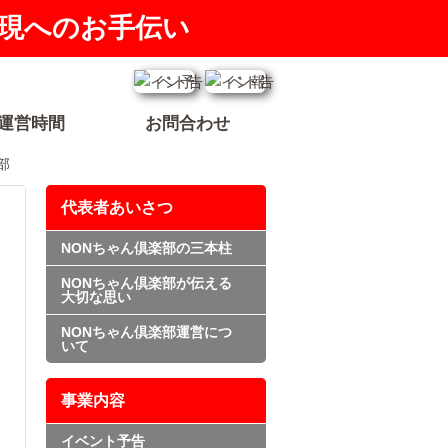
現へのお手伝い
運営時間
お問合わせ
部
代表者あいさつ
NONちゃん倶楽部の三本柱
NONちゃん倶楽部が伝える
大切な思い
NONちゃん倶楽部運営につ
いて
事業内容
イベント予告